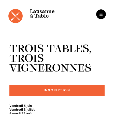
Panneau de gestion des cookies
Aller
au
contenu
Lausanne
à Table
TROIS TABLES,
TROIS
VIGNERONNES
INSCRIPTION
Vendredi 5 juin
Vendredi 3 juillet
Samedi 22 août