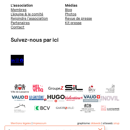
L’association
Médias
Membres
Blog
L’équipe & le comité
Photos
Rejoindre l’association
Revue de presse
Partenaires
Kit presse
Contact
Suivez-nous par ici



Mentions légales
|
Impressum
graphisme:
didwedo
| siteweb:
sirup