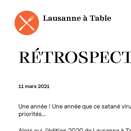
Panneau de gestion des cookies
Aller
au
contenu
Lausanne à Table
RÉTROSPECT
11 mars 2021
Une année ! Une année que ce satané viru
priorités…
Alors oui, l’édition 2020 de Lausanne à Ta