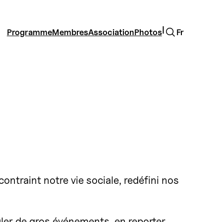
Rechercher
|
Programme
Membres
Association
Photos
Fr
ntraint notre vie sociale, redéfini nos
nuler de gros événements, en reporter