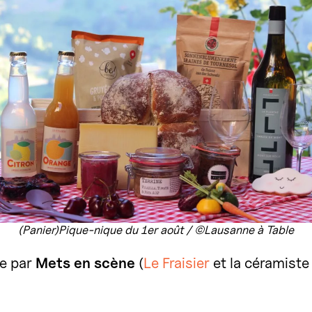
(Panier)Pique-nique du 1er août / ©Lausanne à Table
ée par
Mets en scène
(
Le Fraisier
et la céramist