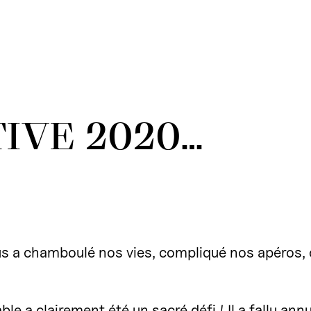
IVE 2020…
s a chamboulé nos vies, compliqué nos apéros, co
ble a clairement été un sacré défi ! Il a fallu an