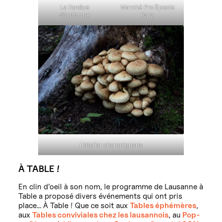
La Fondue
Marché Pro Specie
d’automne
Rara
L’atelier champignons
À TABLE !
En clin d’oeil à son nom, le programme de Lausanne à
Table a proposé divers événements qui ont pris
place… À Table ! Que ce soit aux
Tables éphémères
,
aux
Tables conviviales chez les lausannois
, au
Pop-