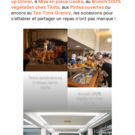
up Dinner
, à
Mise en place Cooks
, au
Brunch 100%
végétalien chez Tibits
, aux
Pintes ouvertes
ou
encore au
Tea-Time Grancy
, les occasions pour
s’attabler et partager un repas n’ont pas manqué !
Table éphémère au
Château Saint-
Maire
Brunch 100%
végétalien chez
Tibits