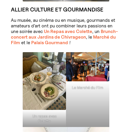
ALLIER CULTURE ET GOURMANDISE
Au musée, au cinéma ou en musique, gourmands et
amateurs d’art ont pu combiner leurs passions en
une soirée avec
Un Repas avec Colette
, un
Brunch-
concert aux Jardins de Chivrageon
, le
Marché du
Film
et le
Palais Gourmand
!
Le Marché du Film
Un repas avec
Colette