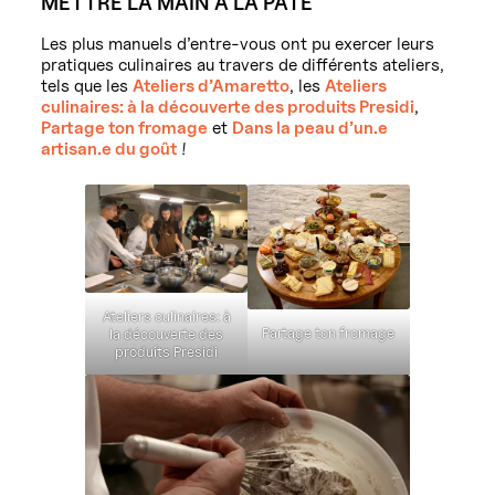
METTRE LA MAIN À LA PÂTE
Les plus manuels d’entre-vous ont pu exercer leurs
pratiques culinaires au travers de différents ateliers,
tels que les
Ateliers d’Amaretto
, les
Ateliers
culinaires: à la découverte des produits Presidi
,
Partage ton fromage
et
Dans la peau d’un.e
artisan.e du goût
!
Ateliers culinaires: à
Partage ton fromage
la découverte des
produits Presidi