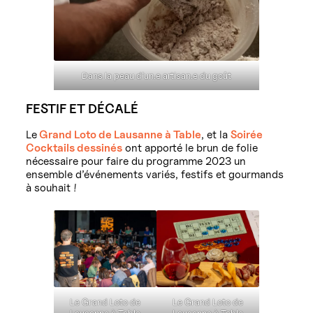
Dans la peau d’un.e artisan.e du goût
FESTIF ET DÉCALÉ
Le
Grand Loto de Lausanne à Table
, et la
Soirée
Cocktails dessinés
ont apporté le brun de folie
nécessaire pour faire du programme 2023 un
ensemble d’événements variés, festifs et gourmands
à souhait !
Le Grand Loto de
Le Grand Loto de
Lausanne à Table
Lausanne à Table