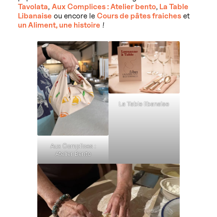
Tavolata
,
Aux Complices : Atelier bento
,
La Table
Libanaise
ou encore le
Cours de pâtes fraiches
et
un Aliment, une histoire
!
La Table libanaise
Aux Complices :
Atelier Bento